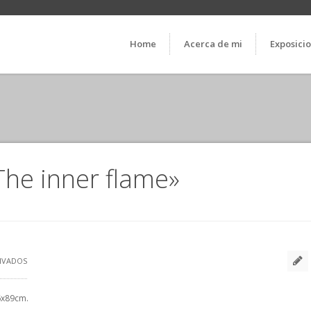
Home
Acerca de mi
Exposici
«The inner flame»
EN
IVADOS
«LA
16x89cm.