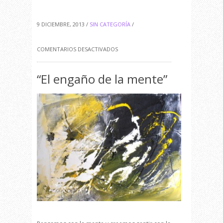
9 DICIEMBRE, 2013 /
SIN CATEGORÍA
/
EN
COMENTARIOS DESACTIVADOS
“EL
“El engaño de la mente”
ENGAÑO
DE
LA
MENTE”
MI
MUNDO