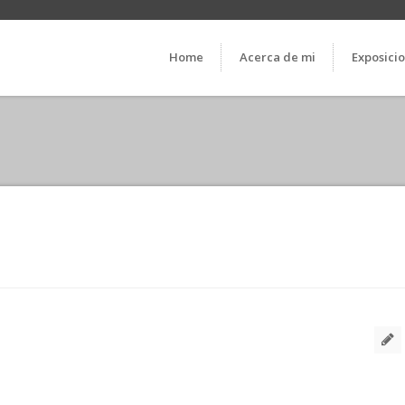
Home
Acerca de mi
Exposici
A64